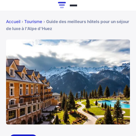
Accueil
›
Tourisme
›
Guide des meilleurs hôtels pour un séjour
de luxe à l'Alpe d'Huez