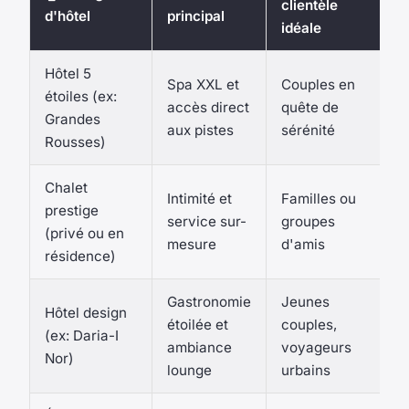
clientèle
d'hôtel
principal
idéale
Hôtel 5
Spa XXL et
Couples en
étoiles (ex:
accès direct
quête de
Grandes
aux pistes
sérénité
Rousses)
Chalet
Intimité et
Familles ou
prestige
service sur-
groupes
(privé ou en
mesure
d'amis
résidence)
Gastronomie
Jeunes
Hôtel design
étoilée et
couples,
(ex: Daria-I
ambiance
voyageurs
Nor)
lounge
urbains