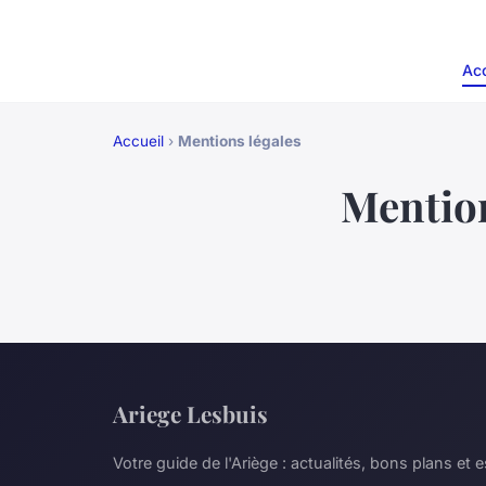
Acc
Accueil
›
Mentions légales
Mention
Ariege Lesbuis
Votre guide de l'Ariège : actualités, bons plans et