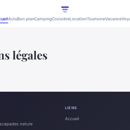
ueil
Actu
Bon plan
Camping
Croisière
Location
Tourisme
Vacance
Voy
s légales
LIENS
Accueil
 escapades nature