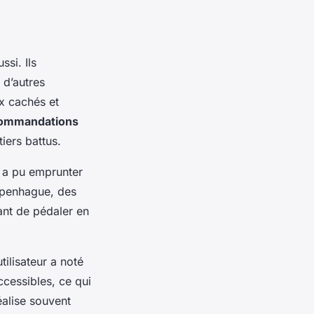
ssi. Ils
d’autres
x cachés et
ommandations
tiers battus.
l a pu emprunter
openhague, des
ant de pédaler en
tilisateur a noté
ccessibles, ce qui
éalise souvent