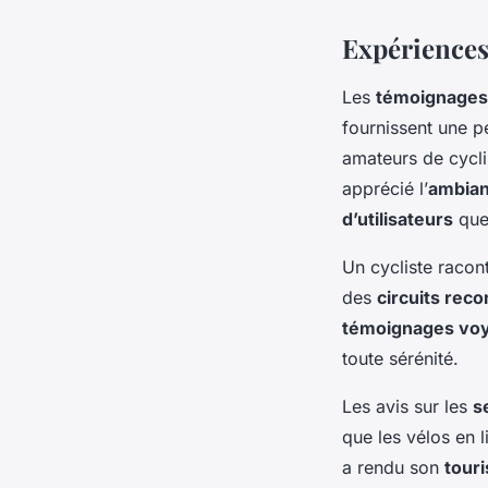
Expériences 
Les
témoignages
fournissent une p
amateurs de cycl
apprécié l’
ambian
d’utilisateurs
que 
Un cycliste racon
des
circuits re
témoignages vo
toute sérénité.
Les avis sur les
s
que les vélos en l
a rendu son
tour