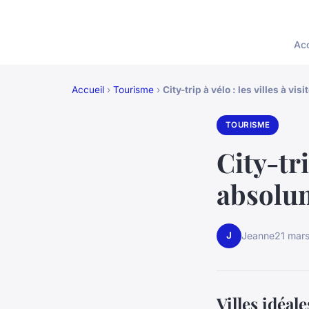
Acc
Accueil
›
Tourisme
›
City-trip à vélo : les villes à vi
TOURISME
City-tri
absolu
J
Jeanne
21 mar
Villes idéal