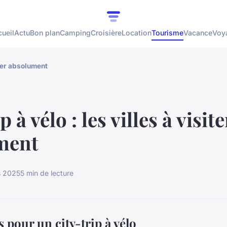
ueil
Actu
Bon plan
Camping
Croisière
Location
Tourisme
Vacance
Voy
siter absolument
p à vélo : les villes à visite
ment
s 2025
5 min de lecture
es pour un city-trip à vélo