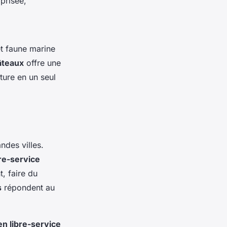
prisée,
et faune marine
âteaux
offre une
ture en un seul
ndes villes.
bre-service
, faire du
s
répondent au
n libre-service