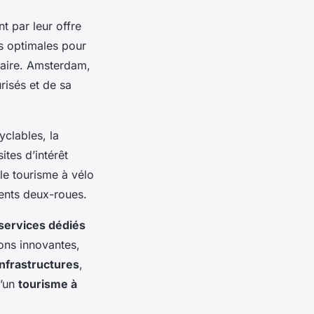
 par leur offre
es optimales pour
claire. Amsterdam,
risés et de sa
yclables, la
ites d’intérêt
e tourisme à vélo
ents deux-roues.
services dédiés
ons innovantes,
infrastructures
,
d’un
tourisme à