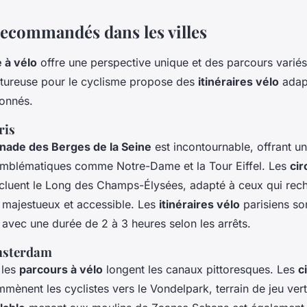
 recommandés dans les villes
e à vélo
offre une perspective unique et des parcours variés
ntureuse pour le cyclisme propose des
itinéraires vélo
adap
onnés.
ris
ade des Berges de la Seine
est incontournable, offrant u
blématiques comme Notre-Dame et la Tour Eiffel. Les
cir
cluent le Long des Champs-Élysées, adapté à ceux qui rec
s majestueux et accessible. Les
itinéraires vélo
parisiens so
 avec une durée de 2 à 3 heures selon les arrêts.
Amsterdam
 les
parcours à vélo
longent les canaux pittoresques. Les
c
mènent les cyclistes vers le Vondelpark, terrain de jeu ver