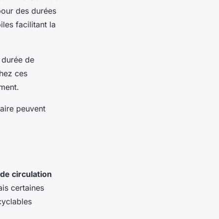
 pour des durées
es facilitant la
a durée de
chez ces
ement.
ire peuvent
de circulation
is certaines
 cyclables