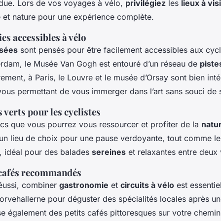
due. Lors de vos voyages à vélo,
privilégiez
les
lieux à vis
 et nature pour une expérience complète.
es accessibles à vélo
sées
sont pensés pour être facilement accessibles aux cycl
rdam, le Musée Van Gogh est entouré d’un réseau de
piste
rement, à Paris, le Louvre et le musée d’Orsay sont bien int
vous permettant de vous immerger dans l’art sans souci de 
 verts pour les cyclistes
rcs que vous pourrez vous ressourcer et profiter de la
natu
un lieu de choix pour une pause verdoyante, tout comme le
, idéal pour des balades
sereines
et relaxantes entre deux 
 cafés recommandés
éussi, combiner
gastronomie
et
circuits à vélo
est essenti
orvehallerne pour déguster des spécialités locales après 
ose également des petits cafés pittoresques sur votre chemin