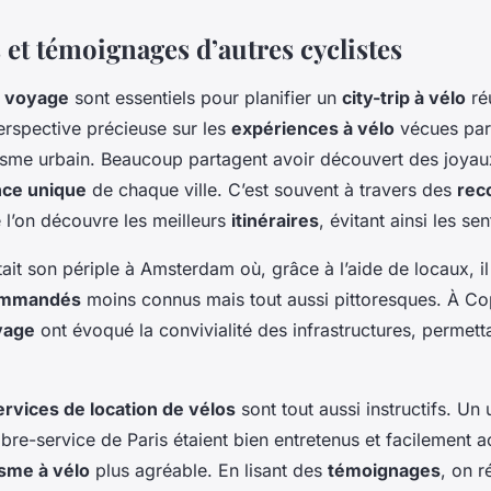
et témoignages d’autres cyclistes
 voyage
sont essentiels pour planifier un
city-trip à vélo
réu
erspective précieuse sur les
expériences à vélo
vécues par 
isme urbain. Beaucoup partagent avoir découvert des joyau
ce unique
de chaque ville. C’est souvent à travers des
rec
l’on découvre les meilleurs
itinéraires
, évitant ainsi les sen
tait son périple à Amsterdam où, grâce à l’aide de locaux, i
commandés
moins connus mais tout aussi pittoresques. À C
yage
ont évoqué la convivialité des infrastructures, permett
ervices de location de vélos
sont tout aussi instructifs. Un u
ibre-service de Paris étaient bien entretenus et facilement a
isme à vélo
plus agréable. En lisant des
témoignages
, on r