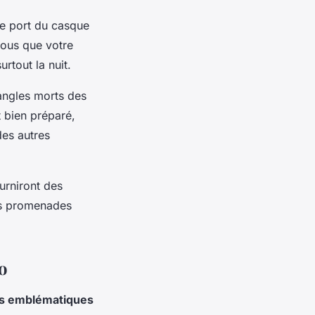
Le port du casque
vous que votre
rtout la nuit.
 angles morts des
t bien préparé,
des autres
urniront des
vos promenades
lo
es emblématiques