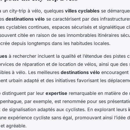
 un city-trip à vélo, quelques
villes cyclables
se démarquent
Ces
destinations vélo
se caractérisent par des infrastructur
stes cyclables continues, espaces sécurisés et signalétique 
souvent citée en raison de ses innombrables itinéraires sécu
ncrée depuis longtemps dans les habitudes locales.
ques
à rechercher incluent la qualité et l’étendue des pistes c
ervices de réparation et de location de vélos, ainsi que des s
ibles à vélo. Les meilleures
destinations vélo
encouragent l
t urbain adapté et des initiatives favorisant les déplacem
e distinguent par leur
expertise
remarquable en matière de
openhague, par exemple, est renommée pour ses présentati
x de signalisation adaptés aux cyclistes. En explorant leurs
 une expérience cycliste sans égal, promouvant ainsi l’idée 
et agréable.