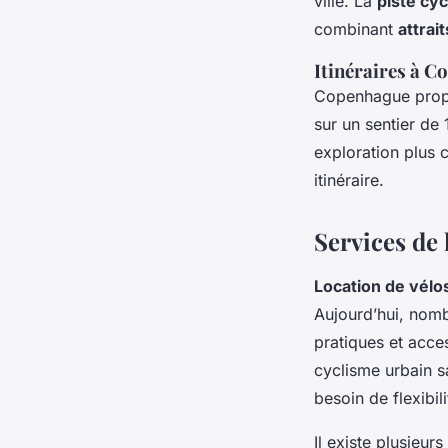
ville. La
piste cyc
combinant
attrai
Itinéraires à 
Copenhague prop
sur un sentier de 
exploration plus 
itinéraire.
Services de 
Location de vélo
Aujourd’hui, nom
pratiques et acce
cyclisme urbain 
besoin de flexibili
Il existe plusieu