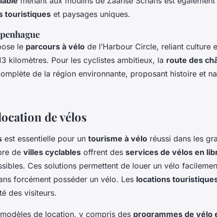
lable
menant aux moulins de Zaanse Schans est également 
ts touristiques
et paysages uniques.
Copenhague
ose le
parcours à vélo
de l’Harbour Circle, reliant culture 
13 kilomètres. Pour les cyclistes ambitieux, la
route des ch
complète de la région environnante, proposant histoire et na
location de vélos
s
est essentielle pour un
tourisme à vélo
réussi dans les gra
bre de
villes cyclables
offrent des
services de vélos en li
ssibles. Ces solutions permettent de louer un vélo facilement
sans forcément posséder un vélo. Les
locations touristique
té des visiteurs.
rs modèles de location, y compris des
programmes de vélo e