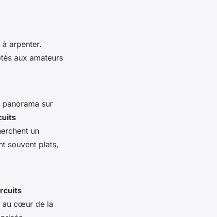
 à arpenter.
tés aux amateurs
n panorama sur
cuits
herchent un
nt souvent plats,
ircuits
t au cœur de la