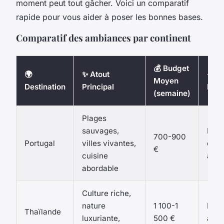
moment peut tout gâcher. Voici un comparatif
rapide pour vous aider à poser les bonnes bases.
Comparatif des ambiances par continent
💰 Budget
🌍
✨ Atout
☀️ S
Moyen
Destination
Principal
Idéa
(semaine)
Plages
sauvages,
Prin
700-900
Portugal
villes vivantes,
ou
€
cuisine
aut
abordable
Culture riche,
nature
1 100-1
Nov
Thaïlande
luxuriante,
500 €
à fé