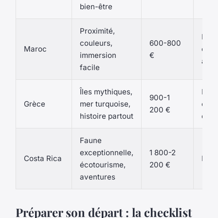
bien-être
Proximité,
Prin
couleurs,
600-800
Maroc
ou
immersion
€
aut
facile
Îles mythiques,
Prin
900-1
Grèce
mer turquoise,
ou f
200 €
histoire partout
d’ét
Faune
exceptionnelle,
1 800-2
Costa Rica
Hive
écotourisme,
200 €
aventures
Préparer son départ : la checklist