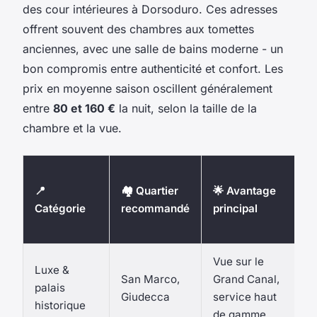
des cour intérieures à Dorsoduro. Ces adresses
offrent souvent des chambres aux tomettes
anciennes, avec une salle de bains moderne - un
bon compromis entre authenticité et confort. Les
prix en moyenne saison oscillent généralement
entre
80 et 160 €
la nuit, selon la taille de la
chambre et la vue.

📍
🏘️ Quartier
🌟 Avantage
F
Catégorie
recommandé
principal
t
i
Vue sur le
Luxe &
San Marco,
Grand Canal,
3
palais
Giudecca
service haut
€
historique
de gamme