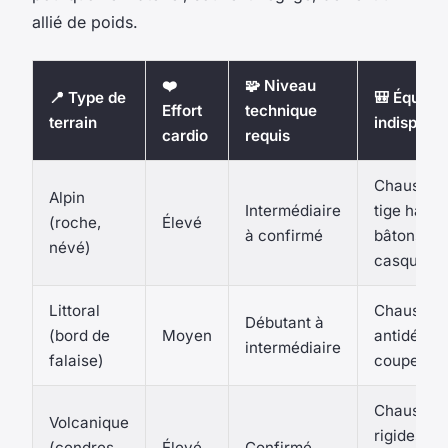
allié de poids.
❤️
🧩 Niveau
📍 Type de
🎒 Équipe
Effort
technique
terrain
indispens
cardio
requis
Chaussur
Alpin
Intermédiaire
tige haute
(roche,
Élevé
à confirmé
bâtons,
névé)
casquette
Littoral
Chaussur
Débutant à
(bord de
Moyen
antidérap
intermédiaire
falaise)
coupe-ve
Chaussur
Volcanique
rigides,
(cendres,
Élevé
Confirmé