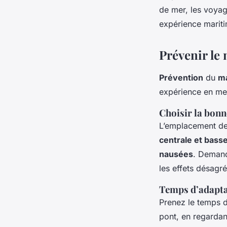
de mer, les voyag
expérience marit
Prévenir le
Prévention
du
ma
expérience en me
Choisir la bonn
L’emplacement de 
centrale et bass
nausées
. Demand
les effets désagr
Temps d’adapta
Prenez le temps 
pont, en regardan