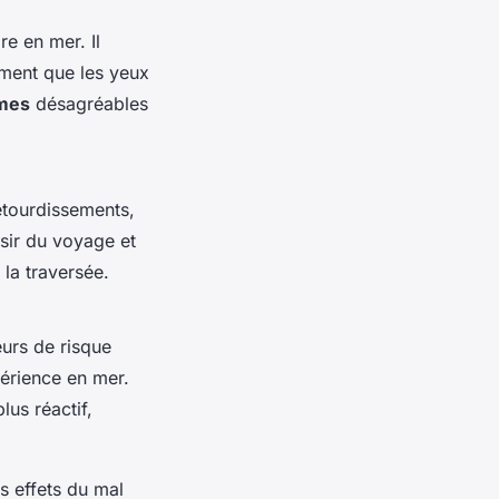
e en mer. Il
vement que les yeux
mes
désagréables
étourdissements,
isir du voyage et
 la traversée.
eurs de risque
périence en mer.
us réactif,
s effets du mal