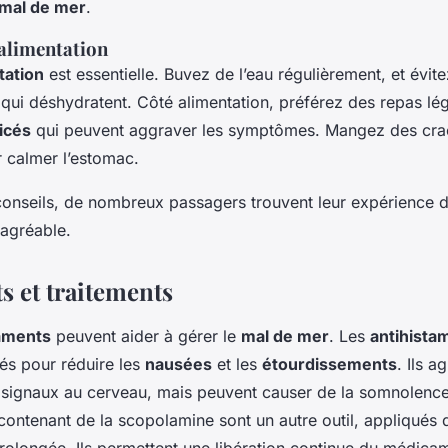
mal de mer
.
 alimentation
tation
est essentielle. Buvez de l’eau régulièrement, et évitez
qui déshydratent. Côté alimentation, préférez des repas lége
icés
qui peuvent aggraver les symptômes. Mangez des cra
r calmer l’estomac.
onseils, de nombreux passagers trouvent leur expérience d
 agréable.
 et traitements
aments
peuvent aider à gérer le
mal de mer
. Les
antihista
és pour réduire les
nausées
et les
étourdissements
. Ils a
s signaux au cerveau, mais peuvent causer de la somnolenc
ontenant de la scopolamine sont un autre outil, appliqués de
rolongée. Ils permettent une libération continue du médica