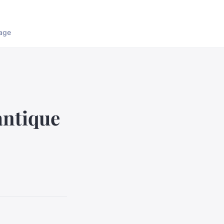
age
antique