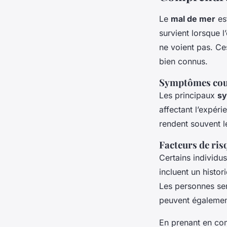
Le
mal de mer
es
survient lorsque l
ne voient pas. Ce
bien connus.
Symptômes coura
Les principaux
s
affectant l’expéri
rendent souvent l
Facteurs de ris
Certains individu
incluent un histor
Les personnes sen
peuvent également
En prenant en com