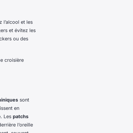
 l’alcool et les
rs et évitez les
ckers ou des
e croisière
miniques
sont
gissent en
e. Les
patchs
rrière l’oreille
ment, souvent