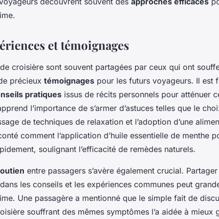
 voyageurs découvrent souvent des
approches efficaces
po
time.
périences et témoignages
de croisière sont souvent partagées par ceux qui ont souff
 de précieux
témoignages
pour les futurs voyageurs. Il est 
nseils pratiques
issus de récits personnels pour atténuer c
apprend l’importance de s’armer d’astuces telles que le choi
issage de techniques de relaxation et l’adoption d’une alime
onté comment l’application d’huile essentielle de menthe po
pidement, soulignant l’efficacité de remèdes naturels.
outien
entre passagers s’avère également crucial. Partage
 dans les conseils et les expériences communes peut grand
time. Une passagère a mentionné que le simple fait de disc
isière souffrant des mêmes symptômes l’a aidée à mieux g