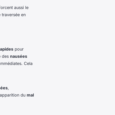
orcent aussi le
e traversée en
rapides
pour
e des
nausées
 immédiates. Cela
sées
,
’apparition du
mal