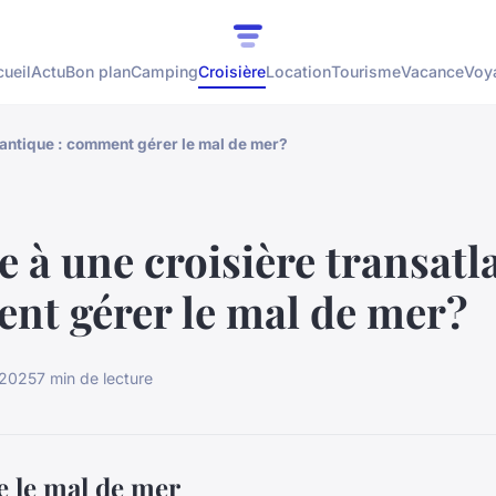
ueil
Actu
Bon plan
Camping
Croisière
Location
Tourisme
Vacance
Voy
lantique : comment gérer le mal de mer?
e à une croisière transatl
nt gérer le mal de mer?
 2025
7 min de lecture
 le mal de mer