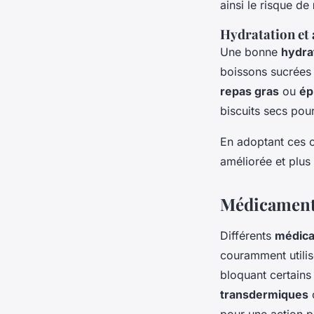
ainsi le risque de
Hydratation et
Une bonne
hydra
boissons sucrées 
repas gras
ou
ép
biscuits secs pou
En adoptant ces c
améliorée et plus
Médicaments
Différents
médic
couramment utilis
bloquant certain
transdermiques
c
pour une action p