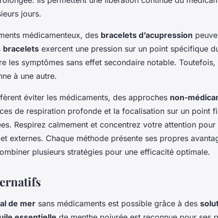
ieurs jours.
tements médicamenteux, des
bracelets d’acupression
peuven
s
bracelets
exercent une pression sur un point spécifique d
re les symptômes sans effet secondaire notable. Toutefois, l
nne à une autre.
éfèrent éviter les médicaments, des approches
non-médica
s de respiration profonde et la focalisation sur un point fi
. Respirez calmement et concentrez votre attention pour a
 et externes. Chaque méthode présente ses propres avantage
combiner plusieurs stratégies pour une efficacité optimale.
ernatifs
al de mer
sans médicaments est possible grâce à des
solu
uile essentielle
de menthe poivrée est reconnue pour ses p