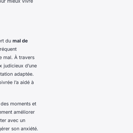
ur mieux vivre
ert du
mal de
fréquent
e mal. À travers
x judicieux d’une
ntation adaptée.
ivrée l’a aidé à
r des moments et
ement améliorer
uter avec un
érer son anxiété.