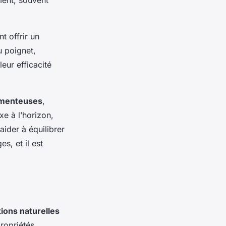
t offrir un
u poignet,
eur efficacité
menteuses
,
xe à l’horizon,
ider à équilibrer
s, et il est
tions naturelles
ropriétés