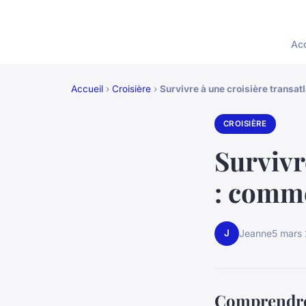
Acc
Accueil
›
Croisière
›
Survivre à une croisière transat
CROISIÈRE
Survivr
: comme
J
Jeanne
5 mars
Comprendre