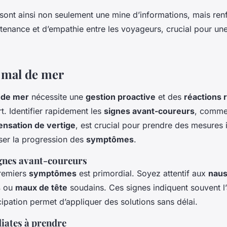
ont ainsi non seulement une mine d’informations, mais renf
tenance et d’empathie entre les voyageurs, crucial pour un
u mal de mer
 de mer
nécessite une
gestion proactive
et des
réactions 
rt. Identifier rapidement les
signes avant-coureurs
, comm
ensation de vertige
, est crucial pour prendre des mesures
ser la progression des
symptômes
.
signes avant-coureurs
premiers
symptômes
est primordial. Soyez attentif aux
nau
s
ou
maux de tête
soudains. Ces signes indiquent souvent l
cipation permet d’appliquer des solutions sans délai.
ates à prendre