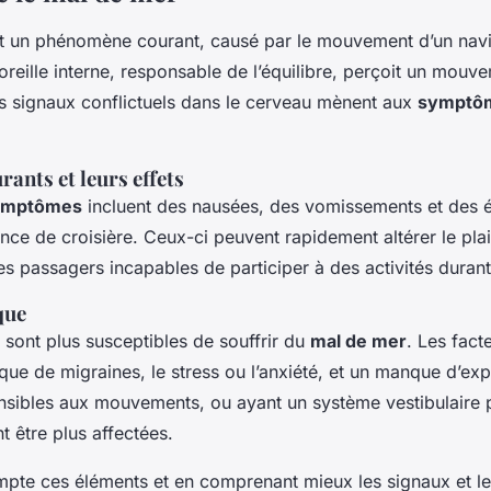
t un phénomène courant, causé par le mouvement d’un navir
’oreille interne, responsable de l’équilibre, perçoit un mou
s signaux conflictuels dans le cerveau mènent aux
symptô
nts et leurs effets
ymptômes
incluent des nausées, des vomissements et des 
ence de croisière. Ceux-ci peuvent rapidement altérer le pla
es passagers incapables de participer à des activités durant
que
s sont plus susceptibles de souffrir du
mal de mer
. Les fact
ique de migraines, le stress ou l’anxiété, et un manque d’ex
sibles aux mouvements, ou ayant un système vestibulaire pl
 être plus affectées.
pte ces éléments et en comprenant mieux les signaux et le